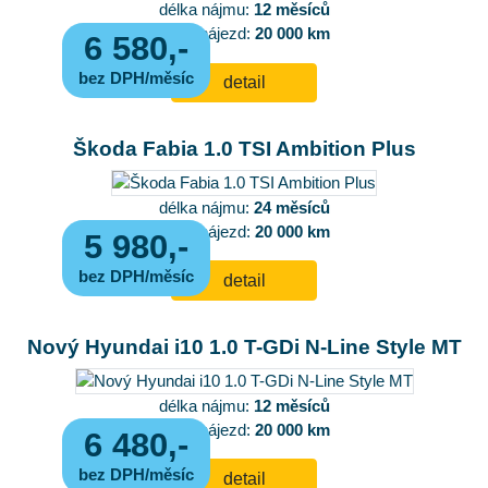
délka nájmu:
12 měsíců
roční nájezd:
20 000 km
6 580,-
bez DPH/měsíc
detail
Škoda Fabia 1.0 TSI Ambition Plus
délka nájmu:
24 měsíců
roční nájezd:
20 000 km
5 980,-
bez DPH/měsíc
detail
Nový Hyundai i10 1.0 T-GDi N-Line Style MT
délka nájmu:
12 měsíců
roční nájezd:
20 000 km
6 480,-
bez DPH/měsíc
detail